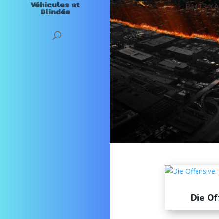
Véhicules et
BM13 K
Blindés
jQuery Carousel Free Version
TBM-3 Uss Bunker Hill
Die Of