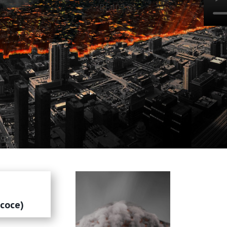
BF 109 G
écoce)