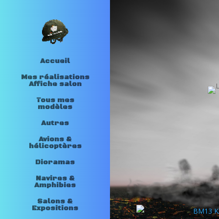
Accueil
Mes réalisations
Affiche salon
Tous mes
modèles
Autres
Avions &
hélicoptères
Dioramas
Navires &
Amphibies
Salons &
Expositions