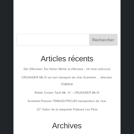
Rechercher
Articles récents
Die Offensive: Ein früher Winter (L’offensive : Un hiver précoce)
CRUSADER Mk.III sur son transport de char Scammel … direction
TOBRUK
British Cruiser Tank Mk. VI – CRUSADER Mk.III
Scammel Pioneer TRMU30/TRCU30 transporteur de char
22° Salon de la maquette Palavas Les Flots
Archives