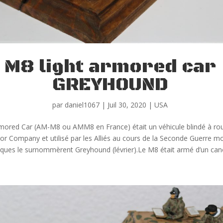
M8 light armored car
GREYHOUND
par
daniel1067
|
Juil 30, 2020
|
USA
mored Car (AM-M8 ou AMM8 en France) était un véhicule blindé à rou
or Company et utilisé par les Alliés au cours de la Seconde Guerre mo
iques le surnommèrent Greyhound (lévrier).Le M8 était armé d’un cano