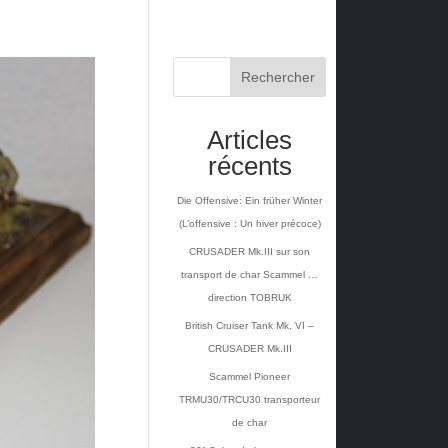
Rechercher
Articles
récents
Die Offensive: Ein früher Winter
(L’offensive : Un hiver précoce)
CRUSADER Mk.III sur son
transport de char Scammel …
direction TOBRUK
British Cruiser Tank Mk. VI –
CRUSADER Mk.III
Scammel Pioneer
TRMU30/TRCU30 transporteur
de char