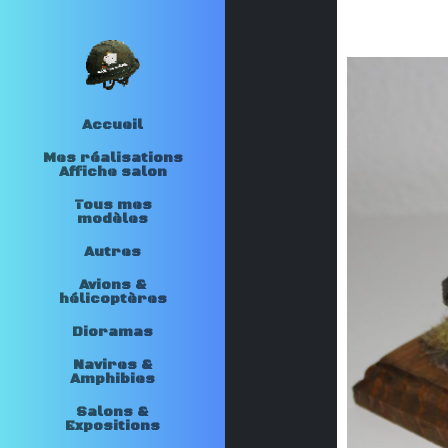
Accueil
Mes réalisations
Affiche salon
Tous mes
modèles
Autres
Avions &
hélicoptères
Dioramas
Navires &
Amphibies
Salons &
Expositions