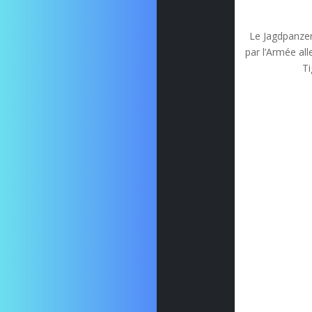
Le Jagdpanzer
par l’Armée al
Ti