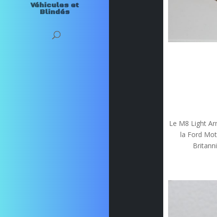
Véhicules et
Blindés
Le M8 Light Ar
la Ford Mot
Britann