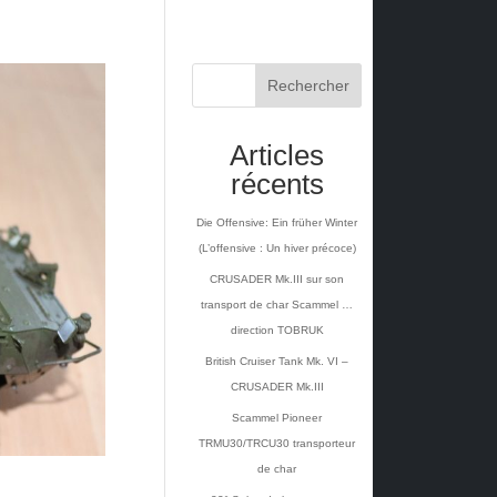
Rechercher
Articles
récents
Die Offensive: Ein früher Winter
(L’offensive : Un hiver précoce)
CRUSADER Mk.III sur son
transport de char Scammel …
direction TOBRUK
British Cruiser Tank Mk. VI –
CRUSADER Mk.III
Scammel Pioneer
TRMU30/TRCU30 transporteur
de char