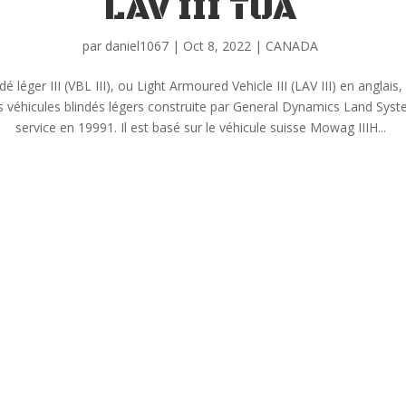
LAV III TUA
par
daniel1067
|
Oct 8, 2022
|
CANADA
dé léger III (VBL III), ou Light Armoured Vehicle III (LAV III) en anglai
es véhicules blindés légers construite par General Dynamics Land Syst
service en 19991. Il est basé sur le véhicule suisse Mowag IIIH...