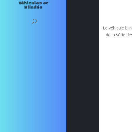
Véhicules et
Blindés
Le véhicule blin
de la série d