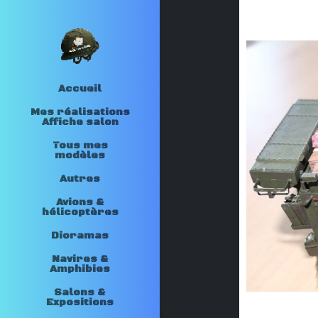
Accueil
Mes réalisations
Affiche salon
Tous mes
modèles
Autres
Avions &
hélicoptères
Dioramas
Navires &
Amphibies
Salons &
Expositions