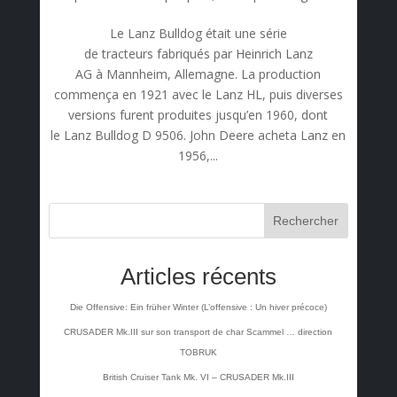
Le Lanz Bulldog était une série
de tracteurs fabriqués par Heinrich Lanz
AG à Mannheim, Allemagne. La production
commença en 1921 avec le Lanz HL, puis diverses
versions furent produites jusqu’en 1960, dont
le Lanz Bulldog D 9506. John Deere acheta Lanz en
1956,...
Rechercher
Articles récents
Die Offensive: Ein früher Winter (L’offensive : Un hiver précoce)
CRUSADER Mk.III sur son transport de char Scammel … direction
TOBRUK
British Cruiser Tank Mk. VI – CRUSADER Mk.III