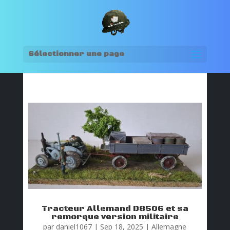
Sélectionner une page
Tracteur Allemand D8506 et sa
remorque version militaire
par
daniel1067
|
Sep 18, 2025
|
Allemagne