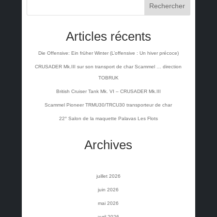
Rechercher
Articles récents
Die Offensive: Ein früher Winter (L’offensive : Un hiver précoce)
CRUSADER Mk.III sur son transport de char Scammel … direction
TOBRUK
British Cruiser Tank Mk. VI – CRUSADER Mk.III
Scammel Pioneer TRMU30/TRCU30 transporteur de char
22° Salon de la maquette Palavas Les Flots
Archives
juillet 2026
juin 2026
mai 2026
avril 2026