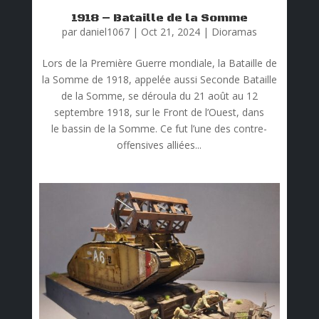
1918 – Bataille de la Somme
par
daniel1067
|
Oct 21, 2024
|
Dioramas
Lors de la Première Guerre mondiale, la Bataille de
la Somme de 1918, appelée aussi Seconde Bataille
de la Somme, se déroula du 21 août au 12
septembre 1918, sur le Front de l’Ouest, dans
le bassin de la Somme. Ce fut l’une des contre-
offensives alliées...