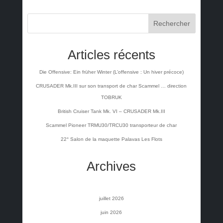
Rechercher
Articles récents
Die Offensive: Ein früher Winter (L’offensive : Un hiver précoce)
CRUSADER Mk.III sur son transport de char Scammel … direction
TOBRUK
British Cruiser Tank Mk. VI – CRUSADER Mk.III
Scammel Pioneer TRMU30/TRCU30 transporteur de char
22° Salon de la maquette Palavas Les Flots
Archives
juillet 2026
juin 2026