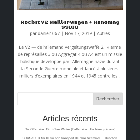
Rocket V2 Meillerwagen + Hanomag
SS100
par
daniel1067
|
Nov 17, 2019
|
Autres
La V2 — de l’allemand Vergeltungswaffe 2 : « arme
de représailles » ou Aggregat 4 ou A4 est un missile
balistique développé par l’Allemagne nazie durant
la Seconde Guerre mondiale et lancé à plusieurs
milliers d’exemplaires en 1944 et 1945 contre les...
Rechercher
Articles récents
Die Offensive: Ein früher Winter (L’offensive : Un hiver précoce)
CRUSADER Mk.III sur son transport de char Scammel … direction