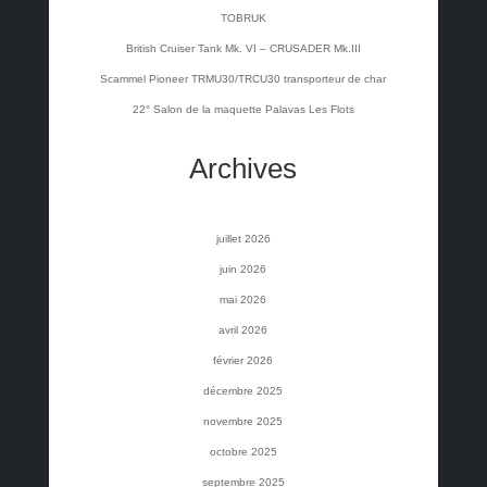
TOBRUK
British Cruiser Tank Mk. VI – CRUSADER Mk.III
Scammel Pioneer TRMU30/TRCU30 transporteur de char
22° Salon de la maquette Palavas Les Flots
Archives
juillet 2026
juin 2026
mai 2026
avril 2026
février 2026
décembre 2025
novembre 2025
octobre 2025
septembre 2025