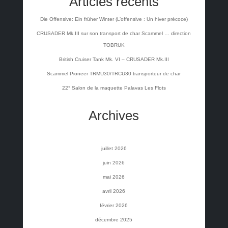
Articles récents
Die Offensive: Ein früher Winter (L’offensive : Un hiver précoce)
CRUSADER Mk.III sur son transport de char Scammel … direction
TOBRUK
British Cruiser Tank Mk. VI – CRUSADER Mk.III
Scammel Pioneer TRMU30/TRCU30 transporteur de char
22° Salon de la maquette Palavas Les Flots
Archives
juillet 2026
juin 2026
mai 2026
avril 2026
février 2026
décembre 2025