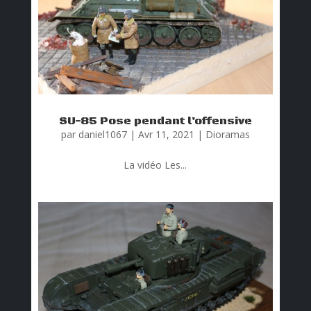
SU-85 Pose pendant l’offensive
par
daniel1067
|
Avr 11, 2021
|
Dioramas
La vidéo Les...