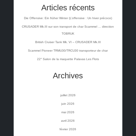
Articles récents
Die Offensive: Ein früher Winter (L’offensive : Un hiver précoce)
CRUSADER Mk.III sur son transport de char Scammel … direction
TOBRUK
British Cruiser Tank Mk. VI – CRUSADER Mk.III
Scammel Pioneer TRMU30/TRCU30 transporteur de char
22° Salon de la maquette Palavas Les Flots
Archives
juillet 2026
juin 2026
mai 2026
avril 2026
février 2026