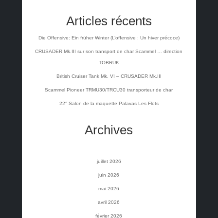
Articles récents
Die Offensive: Ein früher Winter (L’offensive : Un hiver précoce)
CRUSADER Mk.III sur son transport de char Scammel … direction
TOBRUK
British Cruiser Tank Mk. VI – CRUSADER Mk.III
Scammel Pioneer TRMU30/TRCU30 transporteur de char
22° Salon de la maquette Palavas Les Flots
Archives
juillet 2026
juin 2026
mai 2026
avril 2026
février 2026