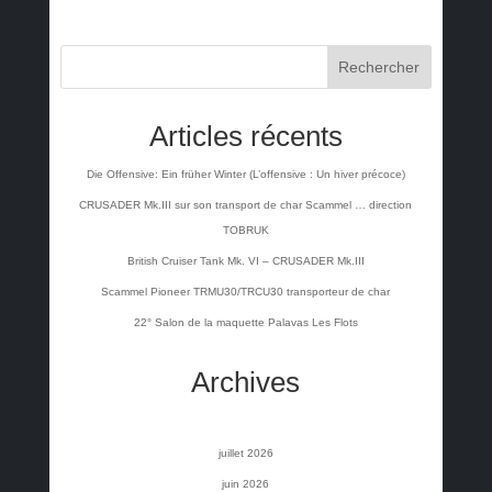
Rechercher
Articles récents
Die Offensive: Ein früher Winter (L’offensive : Un hiver précoce)
CRUSADER Mk.III sur son transport de char Scammel … direction
TOBRUK
British Cruiser Tank Mk. VI – CRUSADER Mk.III
Scammel Pioneer TRMU30/TRCU30 transporteur de char
22° Salon de la maquette Palavas Les Flots
Archives
juillet 2026
juin 2026