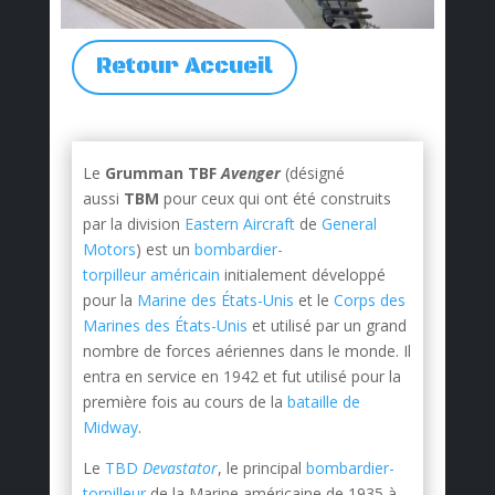
Retour Accueil
Le
Grumman TBF
Avenger
(désigné
aussi
TBM
pour ceux qui ont été construits
par la division
Eastern Aircraft
de
General
Motors
) est un
bombardier-
torpilleur
américain
initialement développé
pour la
Marine des États-Unis
et le
Corps des
Marines des États-Unis
et utilisé par un grand
nombre de forces aériennes dans le monde. Il
entra en service en 1942 et fut utilisé pour la
première fois au cours de la
bataille de
Midway
.
Le
TBD
Devastator
, le principal
bombardier-
torpilleur
de la Marine américaine de 1935 à