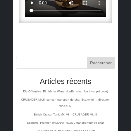
Rechercher
Articles récents
Die Offensive: Ein früher Winter (L’offensive : Un hiver précoce)
CRUSADER Mk.III sur son transport de char Scammel … direction
TOBRUK
British Cruiser Tank Mk. VI – CRUSADER Mk.III
Scammel Pioneer TRMU30/TRCU30 transporteur de char
22° Salon de la maquette Palavas Les Flots