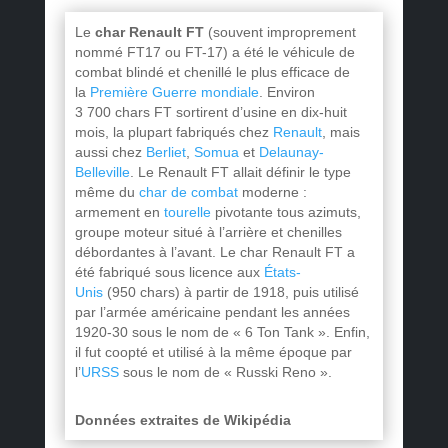
Le
char Renault FT
(souvent improprement
nommé FT17 ou FT-17) a été le véhicule de
combat blindé et chenillé le plus efficace
de
la
Première Guerre mondiale
. Environ
3 700 chars FT sortirent d’usine en dix-huit
mois, la plupart fabriqués chez
Renault
, mais
aussi chez
Berliet
,
Somua
et
Delaunay-
Belleville
. Le Renault FT allait définir le type
même du
char de combat
moderne :
armement en
tourelle
pivotante tous azimuts,
groupe moteur situé à l’arrière et chenilles
débordantes à l’avant. Le char Renault FT a
été fabriqué sous licence aux
États-
Unis
(950 chars) à partir de 1918, puis utilisé
par l’armée américaine pendant les années
1920-30 sous le nom de
«
6 Ton Tank
»
. Enfin,
il fut coopté et utilisé à la même époque par
l’
URSS
sous le nom de
«
Russki Reno
»
.
Données extraites de Wikipédia