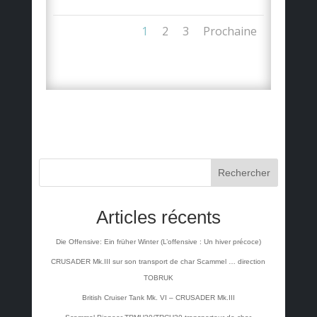
1
2
3
Prochaine
Rechercher
Articles récents
Die Offensive: Ein früher Winter (L’offensive : Un hiver précoce)
CRUSADER Mk.III sur son transport de char Scammel … direction
TOBRUK
British Cruiser Tank Mk. VI – CRUSADER Mk.III