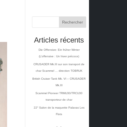
Rechercher
Articles récents
Die Offensive: Ein früher Winter
(L’offensive : Un hiver précoce)
CRUSADER Mk.III sur son transport de
char Scammel … direction TOBRUK
British Cruiser Tank Mk. VI – CRUSADER
Mk.III
Scammel Pioneer TRMU30/TRCU30
transporteur de char
22° Salon de la maquette Palavas Les
Flots