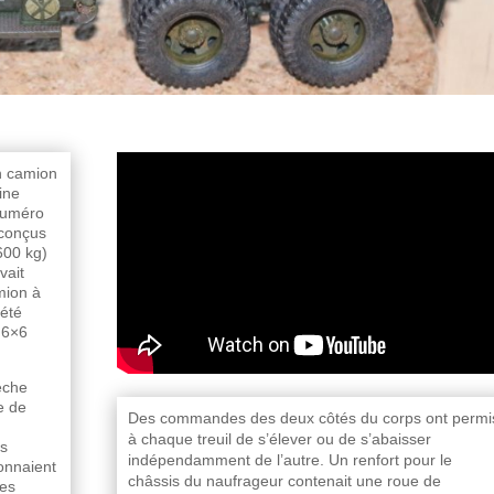
n camion
ine
numéro
 conçus
600 kg)
vait
mion à
 été
 6×6
èche
e de
Des commandes des deux côtés du corps ont permi
à chaque treuil de s’élever ou de s’abaisser
rs
indépendamment de l’autre. Un renfort pour le
ionnaient
châssis du naufrageur contenait une roue de
des