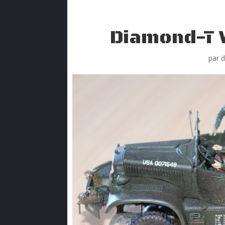
Diamond-T 
par
d