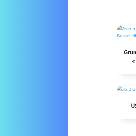
Gru
«
U