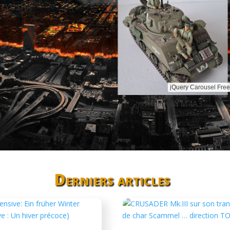
jQuery Carousel Free Version
n M4A3
BF 109 G
Derniers articles