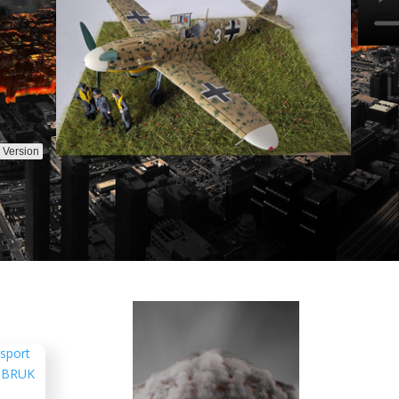
jQuery Carousel Free Version
Tracteur allemand D8506