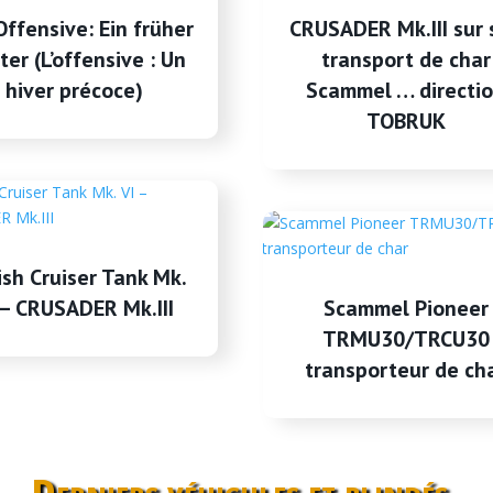
Offensive: Ein früher
CRUSADER Mk.III sur 
ter (L’offensive : Un
transport de char
hiver précoce)
Scammel … directi
TOBRUK
ish Cruiser Tank Mk.
 – CRUSADER Mk.III
Scammel Pioneer
TRMU30/TRCU30
transporteur de ch
Derniers véhicules et blindés