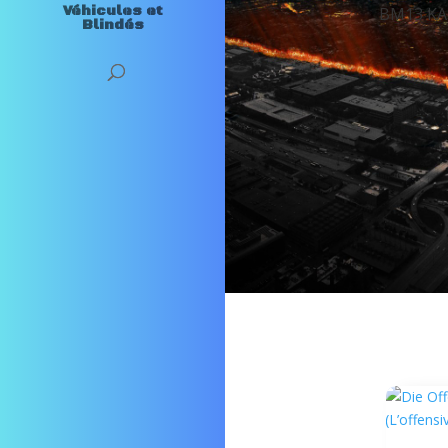
Véhicules et
BM13 KATYUSHA
Blindés
Sherma