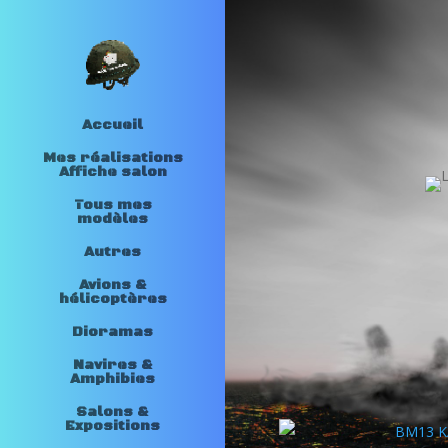
Accueil
Mes réalisations
Affiche salon
Tous mes
modèles
Autres
Avions &
hélicoptères
Dioramas
Navires &
Amphibies
Salons &
Expositions