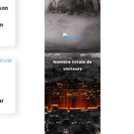
son
on
Nombre totale de
visiteurs
ar