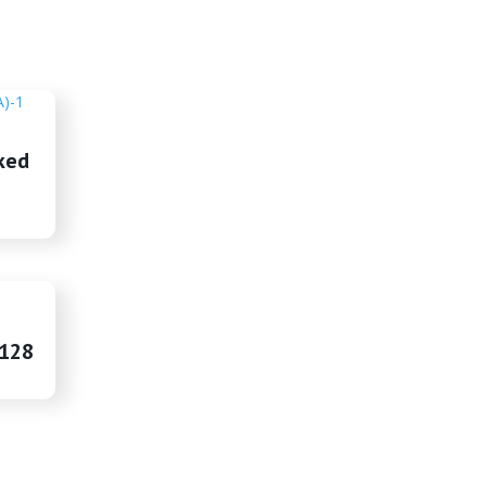
ked
128