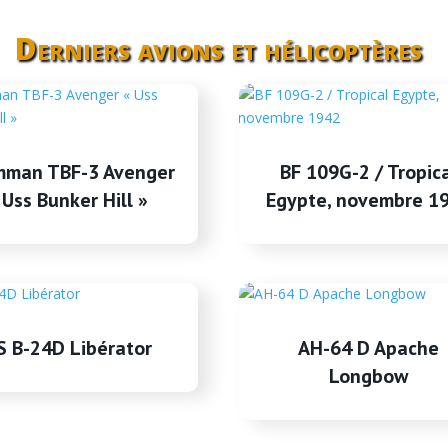
Derniers avions et hélicoptères
mman TBF-3 Avenger
BF 109G-2 / Tropic
 Uss Bunker Hill »
Egypte, novembre 1
S B-24D Libérator
AH-64 D Apache
Longbow