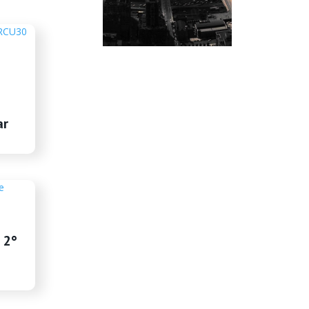
ar
 2°