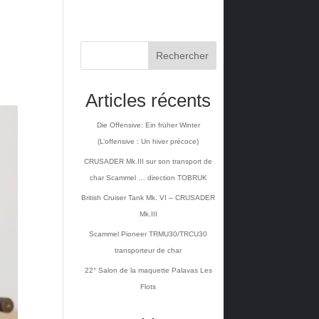
Rechercher
Articles récents
Die Offensive: Ein früher Winter
(L’offensive : Un hiver précoce)
CRUSADER Mk.III sur son transport de
char Scammel … direction TOBRUK
British Cruiser Tank Mk. VI – CRUSADER
Mk.III
Scammel Pioneer TRMU30/TRCU30
transporteur de char
22° Salon de la maquette Palavas Les
Flots