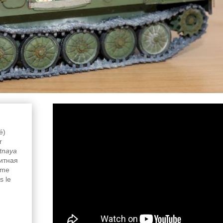
é)
r
tnaya
итная
tème
s le