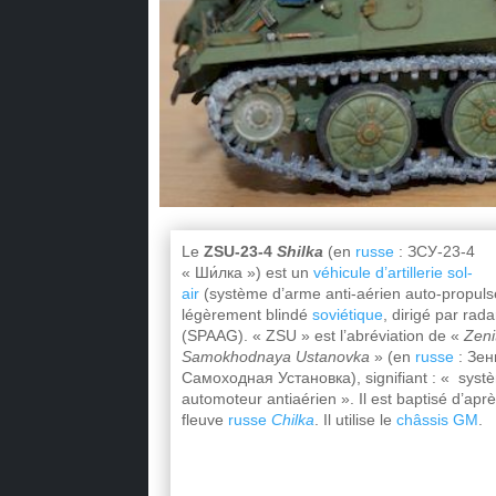
Le
ZSU-23-4
Shilka
(en
russe
:
ЗСУ-23-4
« Ши́лка »
) est un
véhicule d’artillerie sol-
air
(système d’arme anti-aérien auto-propuls
légèrement blindé
soviétique
, dirigé par rada
(SPAAG). « ZSU » est l’abréviation de «
Zeni
Samokhodnaya Ustanovka
» (en
russe
:
Зен
Самоходная Установка
), signifiant : « sys
automoteur antiaérien ». Il est baptisé d’aprè
fleuve
russe
Chilka
. Il utilise le
châssis GM
.