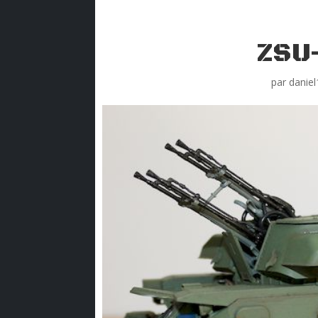
ZSU
par
danie