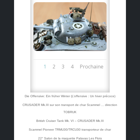
1
2
3
4
Prochaine
Die Offensive: Ein früher Winter (L’offensive : Un hiver précoce)
CRUSADER Mk.III sur son transport de char Scammel … direction
TOBRUK
British Cruiser Tank Mk. VI – CRUSADER Mk.III
Scammel Pioneer TRMU30/TRCU30 transporteur de char
22° Salon de la maquette Palavas Les Flots