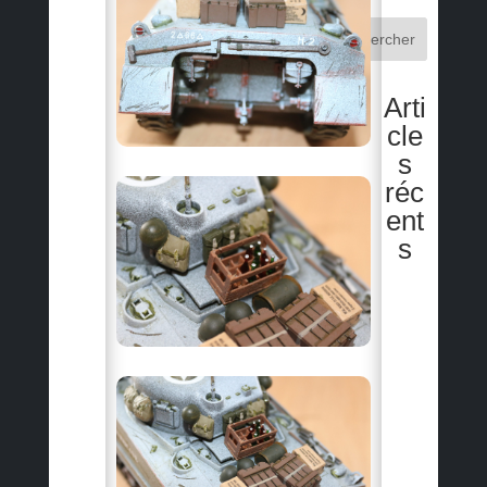
Rechercher
Arti
cle
s
réc
ent
s