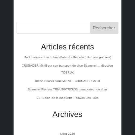
Rechercher
Articles récents
Die Offensive: Ein früher Winter (L’offensive : Un hiver précoce)
CRUSADER Mk.III sur son transport de char Scammel … direction
TOBRUK
British Cruiser Tank Mk. VI – CRUSADER Mk.III
Scammel Pioneer TRMU30/TRCU30 transporteur de char
22° Salon de la maquette Palavas Les Flots
Archives
juillet 2026