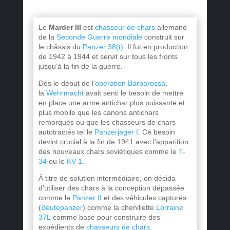
Le
Marder III
est
chasseur de chars
allemand
de la
Seconde Guerre mondiale
construit sur
le châssis du
Panzer 38(t)
. Il fut en production
de 1942 à 1944 et servit sur tous les fronts
jusqu’à la fin de la guerre.
Dès le début de l’
opération Barbarossa
,
la
Wehrmacht
avait senti le besoin de mettre
en place une arme antichar plus puissante et
plus mobile que les canons antichars
remorqués ou que les chasseurs de chars
autotractés tel le
Panzerjäger I
. Ce besoin
devint crucial à la fin de 1941 avec l’apparition
des nouveaux chars soviétiques comme le
T-
34
ou le
KV-1
.
À titre de solution intermédiaire, on décida
d’utiliser des chars à la conception dépassée
comme le
Panzer II
et des véhicules capturés
(
Beutepanzer
) comme la chenillette
Lorraine
37L
comme base pour construire des
expédients de
chasseurs de chars
.