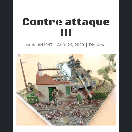
Contre attaque
!!!
par
daniel1067
|
Août 24, 2020
|
Dioramas