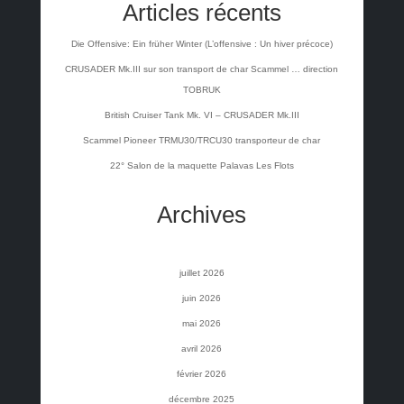
Articles récents
Die Offensive: Ein früher Winter (L’offensive : Un hiver précoce)
CRUSADER Mk.III sur son transport de char Scammel … direction
TOBRUK
British Cruiser Tank Mk. VI – CRUSADER Mk.III
Scammel Pioneer TRMU30/TRCU30 transporteur de char
22° Salon de la maquette Palavas Les Flots
Archives
juillet 2026
juin 2026
mai 2026
avril 2026
février 2026
décembre 2025